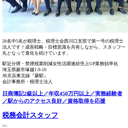
26名中5名が税理士、税理士会西川口支部で第一号の税理士
法人です！成長戦略・目標意識を共有しながら、スタッフ一
丸となって進化を続けています。
駅近
分煙・禁煙
残業削減
女性活躍
連続売上UP
業務効率化
埼玉県蕨市塚越1-9-10
JR京浜東北線『蕨駅』
会計事務所・税理士法人
日商簿記2級以上／年収450万円以上／実務経験者
／駅からのアクセス良好／資格取得を応援
税務会計スタッフ