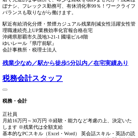
ぼナシ、フレックス勤務可、有休消化率99％！ワークライフ
バランスも取りながら働けます。
駅近
有給消化
分煙・禁煙
カジュアル
残業削減
女性活躍
女性管
理職
連続売上UP
業務効率化
官報合格
在宅
沖縄県那覇市久茂地3-21-1 國場ビル8階
ゆいレール『県庁前駅』
会計事務所・税理士法人
残業少なめ／駅から徒歩5分以内／在宅実績あり
税務会計スタッフ
税務・会計
正社員
月給16万円～30万円 ※経験・能力など考慮の上、決定いた
します ※残業代は全額支給
基本的なPCスキル（Excel・Word） 英会話スキル・英語の読