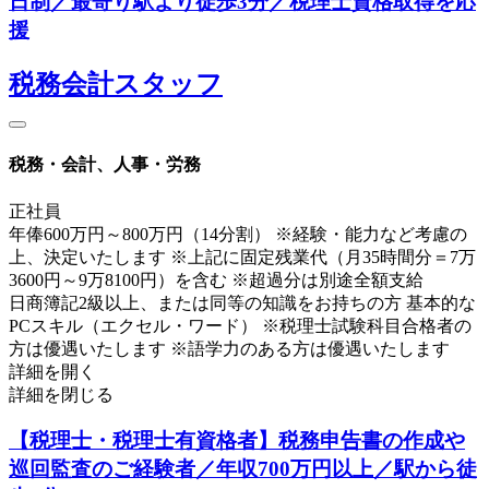
日制／最寄り駅より徒歩3分／税理士資格取得を応
援
税務会計スタッフ
税務・会計、人事・労務
正社員
年俸600万円～800万円（14分割） ※経験・能力など考慮の
上、決定いたします ※上記に固定残業代（月35時間分＝7万
3600円～9万8100円）を含む ※超過分は別途全額支給
日商簿記2級以上、または同等の知識をお持ちの方 基本的な
PCスキル（エクセル・ワード） ※税理士試験科目合格者の
方は優遇いたします ※語学力のある方は優遇いたします
詳細を開く
詳細を閉じる
【税理士・税理士有資格者】税務申告書の作成や
巡回監査のご経験者／年収700万円以上／駅から徒