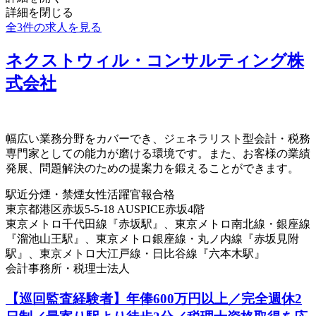
詳細を閉じる
全3件の求人を見る
ネクストウィル・コンサルティング株
式会社
幅広い業務分野をカバーでき、ジェネラリスト型会計・税務
専門家としての能力が磨ける環境です。また、お客様の業績
発展、問題解決のための提案力を鍛えることができます。
駅近
分煙・禁煙
女性活躍
官報合格
東京都港区赤坂5-5-18 AUSPICE赤坂4階
東京メトロ千代田線『赤坂駅』、東京メトロ南北線・銀座線
『溜池山王駅』、東京メトロ銀座線・丸ノ内線『赤坂見附
駅』、東京メトロ大江戸線・日比谷線『六本木駅』
会計事務所・税理士法人
【巡回監査経験者】年俸600万円以上／完全週休2