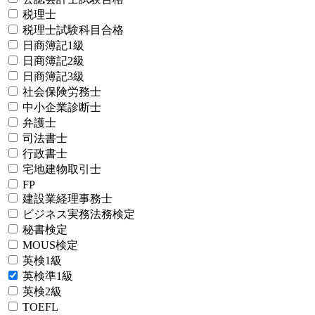
税理士
税理士試験科目合格
日商簿記1級
日商簿記2級
日商簿記3級
社会保険労務士
中小企業診断士
弁護士
司法書士
行政書士
宅地建物取引士
FP
建設業経理事務士
ビジネス実務法務検定
秘書検定
MOUS検定
英検1級
英検準1級
英検2級
TOEFL