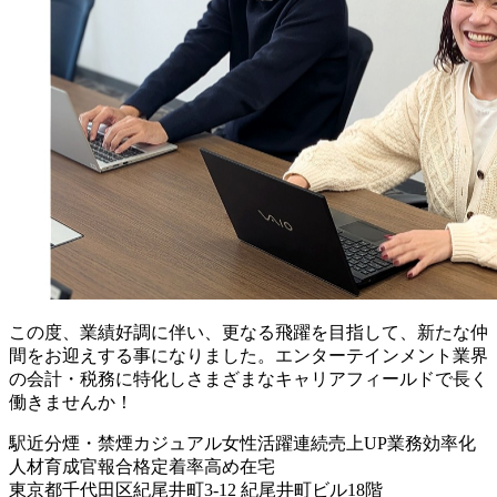
この度、業績好調に伴い、更なる飛躍を目指して、新たな仲
間をお迎えする事になりました。エンターテインメント業界
の会計・税務に特化しさまざまなキャリアフィールドで長く
働きませんか！
駅近
分煙・禁煙
カジュアル
女性活躍
連続売上UP
業務効率化
人材育成
官報合格
定着率高め
在宅
東京都千代田区紀尾井町3-12 紀尾井町ビル18階