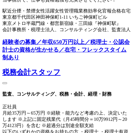
駅近
分煙・禁煙
女性活躍
女性管理職
業務効率化
官報合格
在宅
東京都千代田区神田神保町1-11 いちご神保町ビル
東京メトロ半蔵門線・都営新宿線・三田線『神保町駅』
会計事務所・税理士法人、コンサルティング会社、監査法人
経験者の募集／年収650万円以上／税理士・公認会
計士の資格が生かせる／在宅・フレックスタイム
制あり
税務会計スタッフ
監査、コンサルティング、税務・会計、経理・財務
正社員
月給35万円～65万円 ※経験・能力など考慮の上、決定いた
します ※上記に固定残業代（月45時間分＝10万9912円～20
万4123円）を含む ※超過分は別途全額支給
以下のいずれかの資格をお持ちの方 ・税理士 ・税理士有資