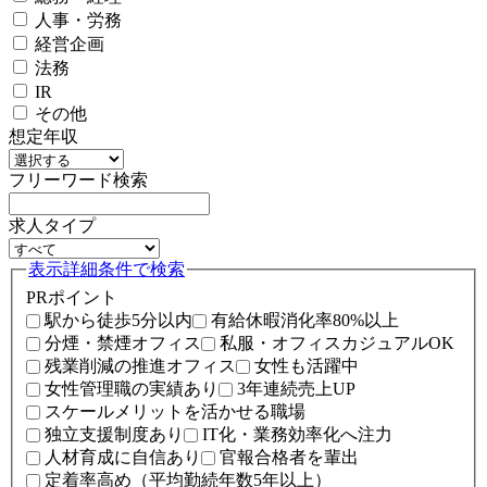
人事・労務
経営企画
法務
IR
その他
想定年収
フリーワード検索
求人タイプ
表示
詳細条件で検索
PRポイント
駅から徒歩5分以内
有給休暇消化率80%以上
分煙・禁煙オフィス
私服・オフィスカジュアルOK
残業削減の推進オフィス
女性も活躍中
女性管理職の実績あり
3年連続売上UP
スケールメリットを活かせる職場
独立支援制度あり
IT化・業務効率化へ注力
人材育成に自信あり
官報合格者を輩出
定着率高め（平均勤続年数5年以上）