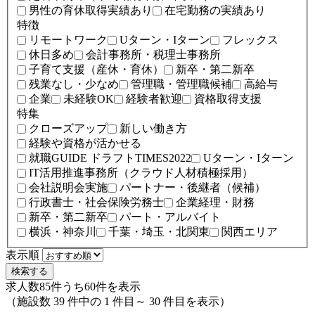
男性の育休取得実績あり
在宅勤務の実績あり
特徴
リモートワーク
Uターン・Iターン
フレックス
休日多め
会計事務所・税理士事務所
子育て支援（産休・育休）
新卒・第二新卒
残業なし・少なめ
管理職・管理職候補
高給与
企業
未経験OK
経験者歓迎
資格取得支援
特集
クローズアップ
新しい働き方
経験や資格が活かせる
就職GUIDE ドラフトTIMES2022
Uターン・Iターン
IT活用推進事務所（クラウド人材積極採用）
会社説明会実施
パートナー・後継者（候補）
行政書士・社会保険労務士
企業経理・財務
新卒・第二新卒
パート・アルバイト
横浜・神奈川
千葉・埼玉・北関東
関西エリア
表示順
検索する
求人数85件
うち60件を表示
（施設数 39 件中の 1 件目～ 30 件目を表示）