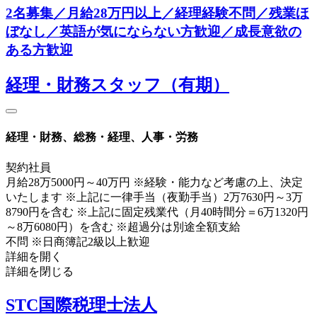
2名募集／月給28万円以上／経理経験不問／残業ほ
ぼなし／英語が気にならない方歓迎／成長意欲の
ある方歓迎
経理・財務スタッフ（有期）
経理・財務、総務・経理、人事・労務
契約社員
月給28万5000円～40万円 ※経験・能力など考慮の上、決定
いたします ※上記に一律手当（夜勤手当）2万7630円～3万
8790円を含む ※上記に固定残業代（月40時間分＝6万1320円
～8万6080円）を含む ※超過分は別途全額支給
不問 ※日商簿記2級以上歓迎
詳細を開く
詳細を閉じる
STC国際税理士法人