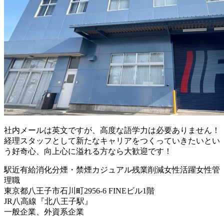
社内メールは英文ですが、高度な語学力は必要ありません！
経理スタッフとして新たなキャリアをつくっていきたいとい
う好奇心、向上心に溢れる方なら大歓迎です！
駅近
有給消化
分煙・禁煙
カジュアル
残業削減
女性活躍
女性管
理職
東京都八王子市石川町2956-6 FINEビル1階
JR八高線『北八王子駅』
一般企業、外資系企業