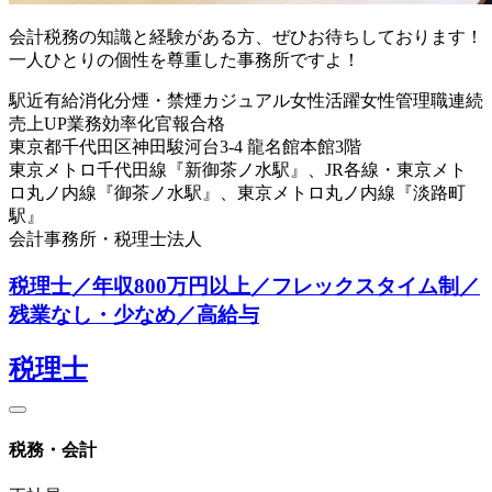
会計税務の知識と経験がある方、ぜひお待ちしております！
一人ひとりの個性を尊重した事務所ですよ！
駅近
有給消化
分煙・禁煙
カジュアル
女性活躍
女性管理職
連続
売上UP
業務効率化
官報合格
東京都千代田区神田駿河台3-4 龍名館本館3階
東京メトロ千代田線『新御茶ノ水駅』、JR各線・東京メト
ロ丸ノ内線『御茶ノ水駅』、東京メトロ丸ノ内線『淡路町
駅』
会計事務所・税理士法人
税理士／年収800万円以上／フレックスタイム制／
残業なし・少なめ／高給与
税理士
税務・会計