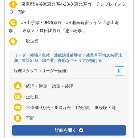
東京都渋谷区恵比寿4-20-3 恵比寿ガーデンプレイスタ
ワー7階
JR山手線・JR埼京線・JR湘南新宿ライン『恵比寿
駅』、東京メトロ日比谷線『恵比寿駅』
一般企業
リーダー候補／単体・連結決算経験者／残業月平均10時間未
満／東証STD上場企業／多彩なキャリアが描ける
経理スタッフ（リーダー候補）
経理・財務、総務・経理
正社員
年俸600万円～900万円（12分割） ※経験・能力など考慮の上、決定いたします
不問
詳細を開く