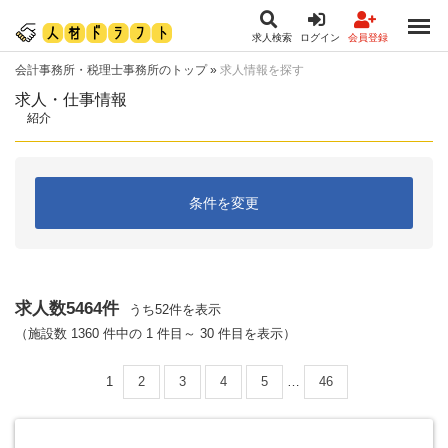
求人検索
ログイン
会員登録
会計事務所・税理士事務所のトップ
»
求人情報を探す
求人・仕事情報
紹介
条件を変更
求人数5464件
うち52件を表示
（施設数 1360 件中の 1 件目～ 30 件目を表示）
1
2
3
4
5
…
46